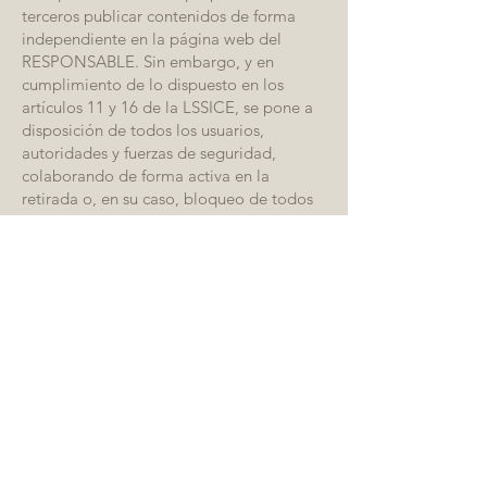
terceros publicar contenidos de forma
independiente en la página web del
RESPONSABLE. Sin embargo, y en
cumplimiento de lo dispuesto en los
artículos 11 y 16 de la LSSICE, se pone a
disposición de todos los usuarios,
autoridades y fuerzas de seguridad,
colaborando de forma activa en la
retirada o, en su caso, bloqueo de todos
aquellos contenidos que puedan afectar o
contravenir la legislación nacional o
internacional, los derechos de terceros o
la moral y el orden público. En caso de
que el usuario considere que existe en el
sitio web algún contenido que pudiera ser
susceptible de esta clasificación, se ruega
lo notifique de forma inmediata al
administrador del sitio web.
Este sitio web se ha revisado y probado
para que funcione correctamente. En