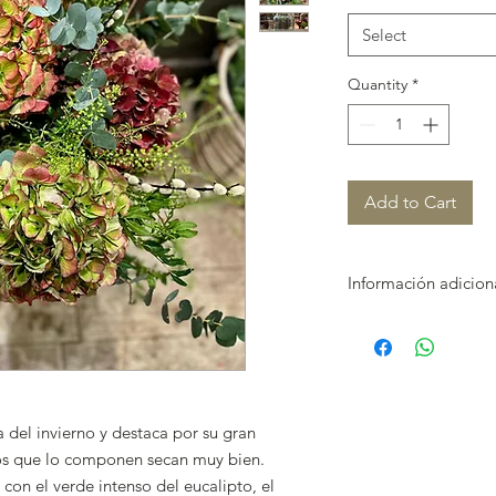
Select
Quantity
*
Add to Cart
Información adicion
Puedes añadir tu 
Elige uno de los t
Envíos a todo Madr
También disponibl
máximo de 24 hora
del invierno y destaca por su gran
Para pedidos fue
tos que lo componen secan muy bien.
contacta con noso
 con el verde intenso del eucalipto, el