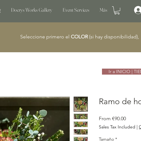
g
Docrys Works Gallery
Event Services
Más
Seleccione primero el
COLOR
(si hay disponibilidad)
Ir a INICIO | T
Ramo de ho
Sale
From
€90.00
Price
Sales Tax Included
|
C
Tamaño
*