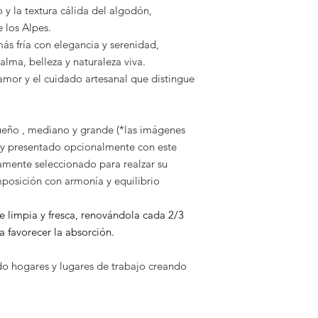
*Los pedidos on-line 
 y la textura cálida del algodón,
las 14h, domingos y f
 los Alpes.
día siguiente día lab
ás fría con elegancia y serenidad,
*Para entrega URGEN
alma, belleza y naturaleza viva.
(L-V, 10:00 a 14:00 ; 
amor y el cuidado artesanal que distingue
14:00), realiza el pe
envíos podrán tener 
ueño , mediano y grande (*las imágenes
y presentado opcionalmente con este
samente seleccionado para realzar su
mposición con armonía y equilibrio
e limpia y fresca, renovándola cada 2/3
ra favorecer la absorción.
do hogares y lugares de trabajo creando