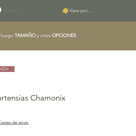
Log In
View points
, luego
TAMAÑO
y otras
OPCIONES
.
IENDA
rtensias Chamonix
ostes de envío