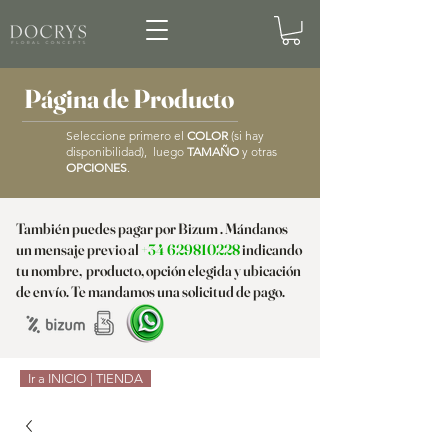
Página de Producto
Seleccione primero el
COLOR
(si hay
disponibilidad), luego
TAMAÑO
y otras
OPCIONES
.
También puedes pagar por Bizum . Mándanos
un mensaje previo al
+34 629810228
indicando
tu nombre, producto, opción elegida y ubicación
de envío. Te mandamos una solicitud de pago.
Ir a INICIO | TIENDA