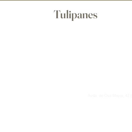
Tulipanes
Avda. de Osa Mayor, 42 |