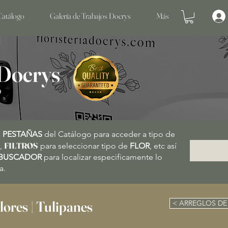
Catálogo
Galería de Trabajos Docrys
Más
 Docrys
O
s
PESTAÑAS
del Catálogo para acceder a tipo de
FILTROS
,
para seleccionar tipo de
FLOR
, etc así
BUSCADOR
para localizar especificamente lo
a.
lores | Tulipanes
< ARREGLOS DE