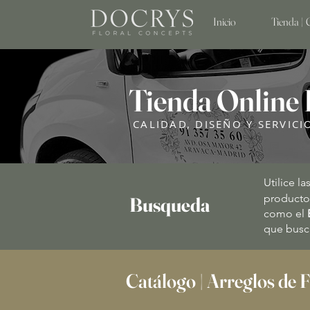
Inicio
Tienda | 
Tienda Online
CALIDAD, DISEÑO Y SERVICI
Utilice la
producto
Busqueda
como el
que busc
Catálogo | Arreglos de F