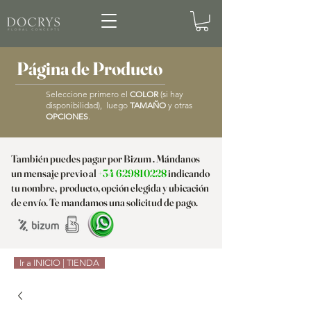
Página de Producto
Seleccione primero el
COLOR
(si hay
disponibilidad), luego
TAMAÑO
y otras
OPCIONES
.
También puedes pagar por Bizum . Mándanos
un mensaje previo al
+34 629810228
indicando
tu nombre, producto, opción elegida y ubicación
de envío. Te mandamos una solicitud de pago.
Ir a INICIO | TIENDA