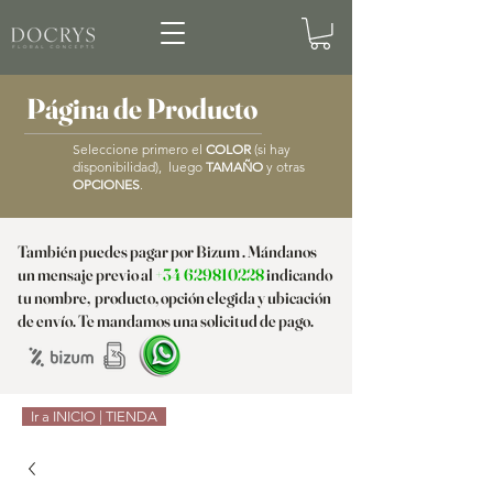
Página de Producto
Seleccione primero el
COLOR
(si hay
disponibilidad), luego
TAMAÑO
y otras
OPCIONES
.
También puedes pagar por Bizum . Mándanos
un mensaje previo al
+34 629810228
indicando
tu nombre, producto, opción elegida y ubicación
de envío. Te mandamos una solicitud de pago.
Ir a INICIO | TIENDA