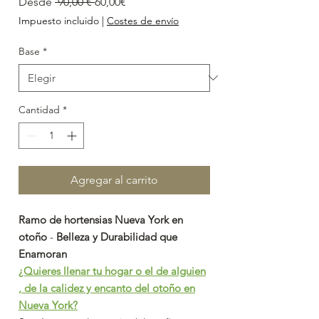
Precio
Precio
Desde
 90,00 € 
60,00€
de
Impuesto incluido
|
Costes de envío
oferta
Base
*
Cantidad
*
Agregar al carrito
Ramo de hortensias Nueva York en
otoño
-
Belleza y Durabilidad que
Enamoran
¿Quieres llenar tu hogar o el de alguien
, de la calidez y encanto del otoño en
Nueva York?