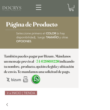
Página de Producto
Seleccione primero el
COLOR
(si hay
disponibilidad), luego
TAMAÑO
y otras
OPCIONES
.
También puedes pagar por Bizum . Mándanos
un mensaje previo al
+34 629810228
indicando
tu nombre, producto, opción elegida y ubicación
de envío. Te mandamos una solicitud de pago.
Ir a INICIO | TIENDA