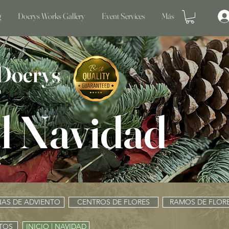
g
Docrys Works Gallery
Event Services
Más
 Docrys
O
l Navidad
AS DE ADVIENTO
CENTROS DE FLORES
RAMOS DE FLOR
ITOS
INICIO | NAVIDAD