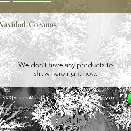
Navidad |Coronas
We don’t have any products to
show here right now.
 28023 | Aravaca (Madrid) | España
info@floristeriadocrys.com
© 2025 Docrys Floral Concepts
Cookies
Aviso Legal
Polít