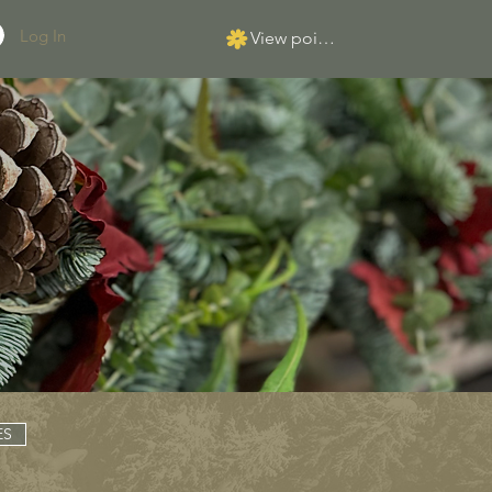
Log In
View points
ES