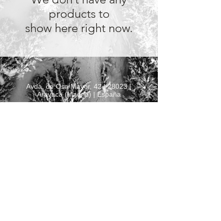
products to
show here right now.
Avda. de Osa Mayor, 42 | 28023 |
Aravaca (Madrid) | España
info@floristeriadocrys.com
+34 629810228
Cookies